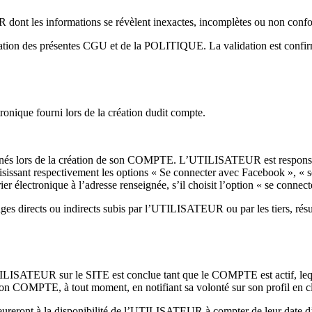
 dont les informations se révèlent inexactes, incomplètes ou non confo
tion des présentes CGU et de la POLITIQUE. La validation est confirmé
onique fourni lors de la création dudit compte.
seignés lors de la création de son COMPTE. L’UTILISATEUR est responsab
oisissant respectivement les options « Se connecter avec Facebook », «
 électronique à l’adresse renseignée, s’il choisit l’option « se connec
ages directs ou indirects subis par l’UTILISATEUR ou par les tiers,
SATEUR sur le SITE est conclue tant que le COMPTE est actif, lequel
MPTE, à tout moment, en notifiant sa volonté sur son profil en cliq
reront à la disponibilité de l’UTILISATEUR à compter de leur date d’