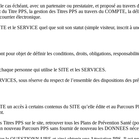
 le cas échéant, avec un partenaire ou prestataire, et proposé au traver
ent du Titre PPS, la gestion des Titres PPS au travers du COMPTE, la dé
courrier électronique.
ITE et le SERVICE quel que soit son statut (simple visiteur, inscrit à une
pour objet de définir les conditions, droits, obligations, responsabilités
chaque personne qui utilise le SITE et les SERVICES.
ICES, sous réserve du respect de l’ensemble des dispositions des p
accès à certains contenus du SITE qu’elle édite et au Parcours PPS, 
t.
tres PPS sur le site, retrouver tous les Plans de Prévention Santé (
uer un nouveau Parcours PPS sans fournir de nouveau les DONNEES néces
 QUESTIONNAIRE et ainsi obtenir une Attestation PPS. Il est précisé