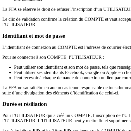
La FFA se réserve le droit de refuser l’inscription d’un UTILISATEUR
Le clic de validation confirme la création du COMPTE et vaut accepta
l’UTILISATEUR.
Identifiant et mot de passe
L’identifiant de connexion au COMPTE est l’adresse de courrier électr
Pour se connecter à son COMPTE, l’UTILISATEUR :
Peut utiliser son identifiant et son mot de passe, tels que ren
Peut utiliser ses identifiants Facebook, Google ou Apple en ch
Peut recevoir à chaque demande de connexion un lien par courrier
La FFA ne saurait être en aucun cas tenue responsable de tous domm
suite d’une divulgation des éléments d’identification de celui-ci.
Durée et résiliation
Pour l’UTILISATEUR qui a créé un COMPTE, l’inscription de l’UTILI
l’UTILISATEUR. L’UTILISATEUR peut y mettre fin et supprimer son CO
Les Attestations PPS et les Titres PPS contenus sur le COMPTE demeu