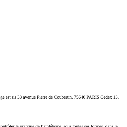
siège est sis 33 avenue Pierre de Coubertin, 75640 PARIS Cedex 13,
ontrôler la pratique de l’athlétisme, sous toutes ses formes, dans le