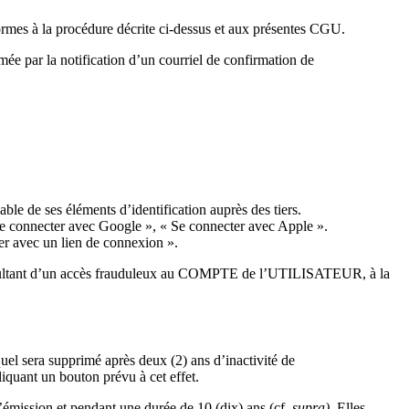
rmes à la procédure décrite ci-dessus et aux présentes CGU.
e par la notification d’un courriel de confirmation de
le de ses éléments d’identification auprès des tiers.
 se connecter avec Google », « Se connecter avec Apple ».
ter avec un lien de connexion ».
 résultant d’un accès frauduleux au COMPTE de l’UTILISATEUR, à la
 sera supprimé après deux (2) ans d’inactivité de
uant un bouton prévu à cet effet.
émission et pendant une durée de 10 (dix) ans (cf.
supra)
. Elles