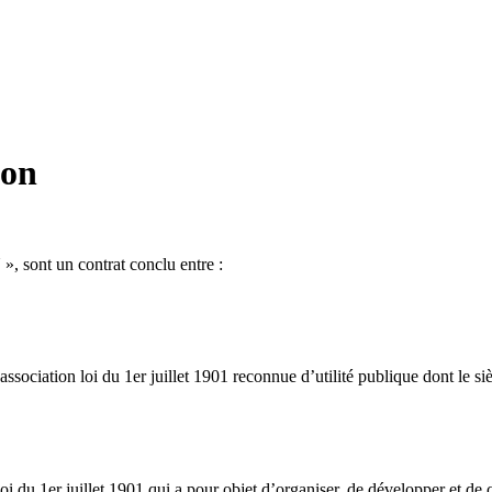
ion
, sont un contrat conclu entre :
sociation loi du 1er juillet 1901 reconnue d’utilité publique dont le 
i du 1er juillet 1901 qui a pour objet d’organiser, de développer et de c