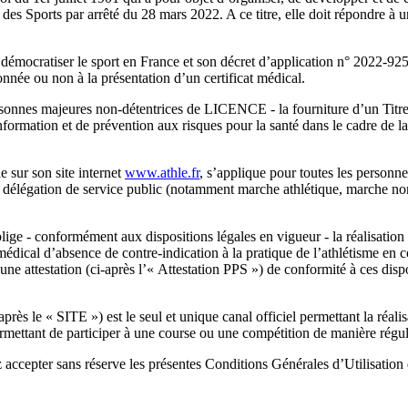
des Sports par arrêté du 28 mars 2022. A ce titre, elle doit répondre à un
démocratiser le sport en France et son décret d’application n° 2022-925
nnée ou non à la présentation d’un certificat médical.
nnes majeures non-détentrices de LICENCE - la fourniture d’un Titre de
’information et de prévention aux risques pour la santé dans le cadre de
e sur son site internet
www.athle.fr
, s’applique pour toutes les person
légation de service public (notamment marche athlétique, marche nor
e - conformément aux dispositions légales en vigueur - la réalisation 
 médical d’absence de contre-indication à la pratique de l’athlétisme en
ttestation (ci-après l’« Attestation PPS ») de conformité à ces disposit
-après le « SITE ») est le seul et unique canal officiel permettant la r
mettant de participer à une course ou une compétition de manière régul
ccepter sans réserve les présentes Conditions Générales d’Utilisation 