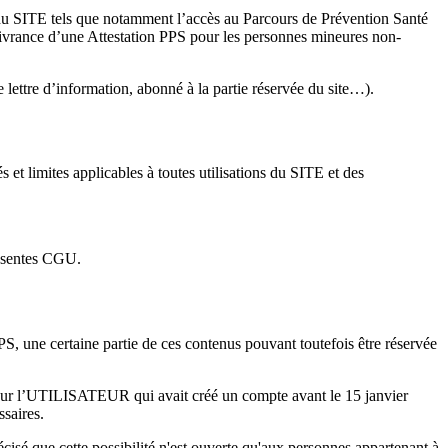
s du SITE tels que notamment l’accès au Parcours de Prévention Santé
livrance d’une Attestation PPS pour les personnes mineures non-
 lettre d’information, abonné à la partie réservée du site…).
 et limites applicables à toutes utilisations du SITE et des
résentes CGU.
une certaine partie de ces contenus pouvant toutefois être réservée
pour l’UTILISATEUR qui avait créé un compte avant le 15 janvier
saires.
 que cette possibilité n'est ouverte qu'aux personnes appartenant à