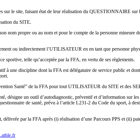
es sur le site, faisant état de leur réalisation du QUESTIONNAIRE sur 
isation du SITE.
 nom propre ou au nom et pour le compte de la personne mineure dont i
ectement ou indirectement l’UTILISATEUR en en tant que personne phy
ce sportive, telle qu’acceptée par la FFA, en vertu de ses règlements.
f à une discipline dont la FFA est délégataire de service public et don
port.
 Prévention Santé” de la FFA pour tout UTILISATEUR du SITE et des S
, désigne un outil d’autodiagnostic, préventif et d’information sur les r
questionnaire de santé, prévu à l’article L231-2 du Code du sport, à dest
t, délivrée par la FFA après (i) réalisation d’une Parcours PPS et (ii) p
.athle.fr