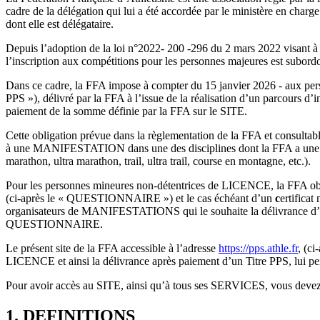
cadre de la délégation qui lui a été accordée par le ministère en charge 
dont elle est délégataire.
Depuis l’adoption de la loi n°2022- 200 -296 du 2 mars 2022 visant à 
l’inscription aux compétitions pour les personnes majeures est subordo
Dans ce cadre, la FFA impose à compter du 15 janvier 2026 - aux perso
PPS »), délivré par la FFA à l’issue de la réalisation d’un parcours d
paiement de la somme définie par la FFA sur le SITE.
Cette obligation prévue dans la règlementation de la FFA et consultabl
à une MANIFESTATION dans une des disciplines dont la FFA a une dé
marathon, ultra marathon, trail, ultra trail, course en montagne, etc.).
Pour les personnes mineures non-détentrices de LICENCE, la FFA oblig
(ci-après le « QUESTIONNAIRE ») et le cas échéant d’un
c
ertificat
organisateurs de MANIFESTATIONS qui le souhaite la délivrance d’une a
QUESTIONNAIRE.
Le présent site de la FFA accessible à l’adresse
https://pps.athle.fr
, (ci
LICENCE et ainsi la délivrance après paiement d’un Titre PPS, lui per
Pour avoir accès au SITE, ainsi qu’à tous ses SERVICES, vous devez a
1.
DEFINITIONS