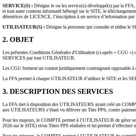
SERVICE(S) :
Désigne le ou les service(s) développé(s) par la FFA,
et tout autre contenu informatif hébergé sur le SITE, le téléchargem
détentrices de LICENCE, l’inscription à un service d’information par 
UTILISATEUR(S) :
Désigne la personne qui consulte et utilise le S
2.
OBJET
Les présentes Conditions Générales d'Utilisation (ci-après « CGU ») ont 
SERVICES par tout UTILISATEUR.
Les CGU forment un contrat juridiquement contraignant opposable à 
La FFA permet à chaque UTILISATEUR d’utiliser le SITE et les SERV
3.
DESCRIPTION DES SERVICES
La FFA met à disposition des UTILISATEURS ayant créé un COMPTE un 
aux UTILISATEURS s’étant vu délivrer un Titre PPS, contre paiemen
Pour les majeurs, le COMPTE permet à l’UTILISATEUR de gérer ses Ti
2026 sur le SITE) et/ou Titres PPS réalisées et lui permet d’effect
Pour les mineurs, le COMPTE permet à l’UTILISATEUR de compléter le